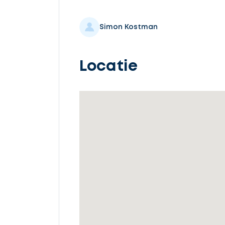
Selecteer
service
Simon Kostman
Locatie
Beschrijf
uw
opdracht
Vul
gegevens
in
Ontvang
gratis
3