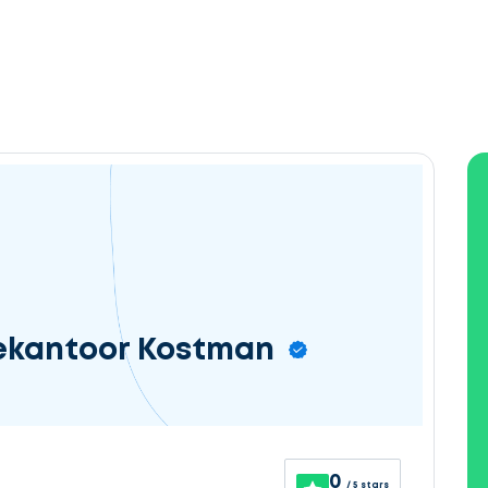
ekantoor Kostman
0
/ 5 stars