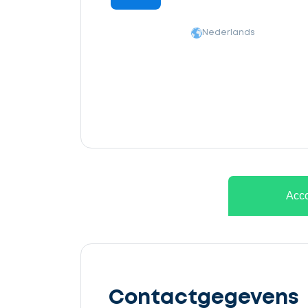
Nederlands
Ontvang
gratis
Acco
3
offertes
Contactgegevens