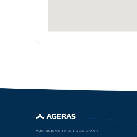
offertes
Accountant
cta_box.sub_headline
industry.attorney
Volgende
Ageras is een internationale en