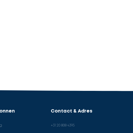
ronnen
Contact & Adres
og
+31 20 808 4395