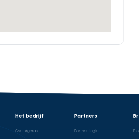
Het bedrijf
Partners
B
Over Ageras
Partner Login
Bl