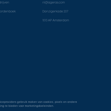
rijven
nl@ageras.com
ordenboek
Danzigerkade 207
1013 AP Amsterdam
viceproviders gebruik maken van cookies, pixels en andere
ring te bieden voor marketingdoeleinden.