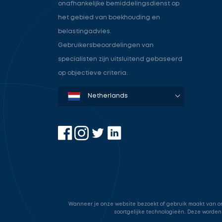
onafhankelijke bemiddelingsdienst op
het gebied van boekhouding en
belastingadvies.
Gebruikersbeoordelingen van
specialisten zijn uitsluitend gebaseerd
op objectieve criteria.
Denmark
Sweden
Norway
Netherlands
Germany
USA
Wanneer je onze website bezoekt of gebruik maakt van onz
soortgelijke technologieën. Deze worden