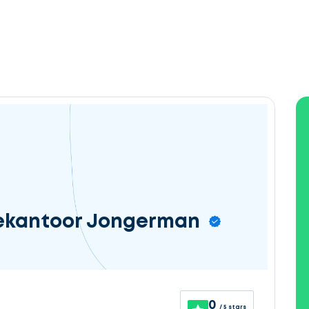
iekantoor Jongerman
0
/ 5 stars