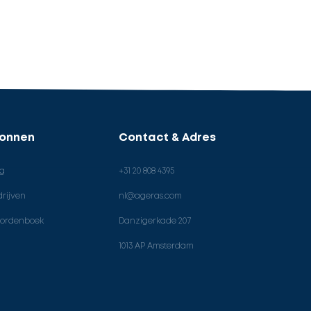
ronnen
Contact & Adres
og
+31 20 808 4395
rijven
nl@ageras.com
ordenboek
Danzigerkade 207
1013 AP Amsterdam