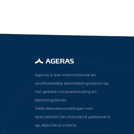
industry.attorney
Volgende
Ageras is een internationale en
onafhankelijke bemiddelingsdienst op
het gebied van boekhouding en
belastingadvies.
Gebruikersbeoordelingen van
specialisten zijn uitsluitend gebaseerd
op objectieve criteria.