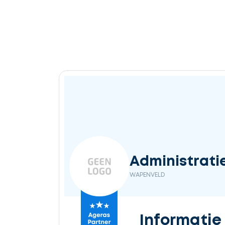
Ontvang
gratis
3
offertes
Selecteer
Administrat
service
WAPENVELD
Beschrijf
Informatie
uw