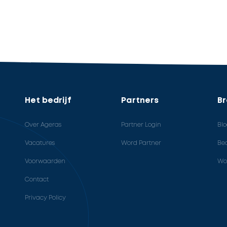
Het bedrijf
Partners
B
Over Ageras
Partner Login
Bl
Vacatures
Word Partner
Bed
Voorwaarden
Wo
Contact
Privacy Policy