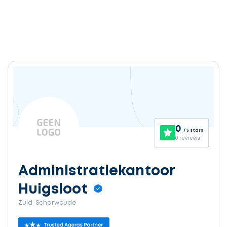
0
/ 5 stars
0 reviews
Administratiekantoor
Huigsloot
Zuid-Scharwoude