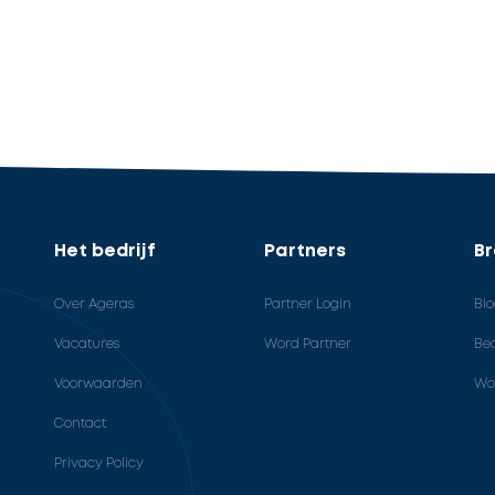
Het bedrijf
Partners
B
Over Ageras
Partner Login
Bl
Vacatures
Word Partner
Bed
Voorwaarden
Wo
Contact
Privacy Policy