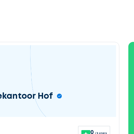
ekantoor Hof
0
/ 5 stars