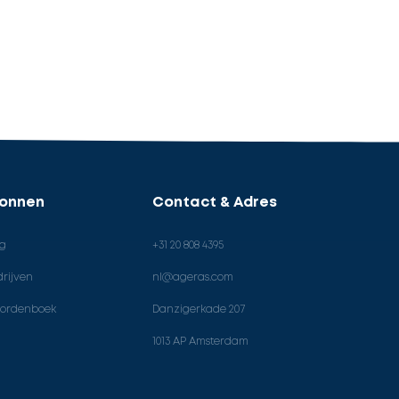
ronnen
Contact & Adres
og
+31 20 808 4395
rijven
nl@ageras.com
ordenboek
Danzigerkade 207
1013 AP Amsterdam