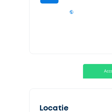
Ontvang
gratis
3
offertes
Acco
Selecteer
service
Locatie
Beschrijf