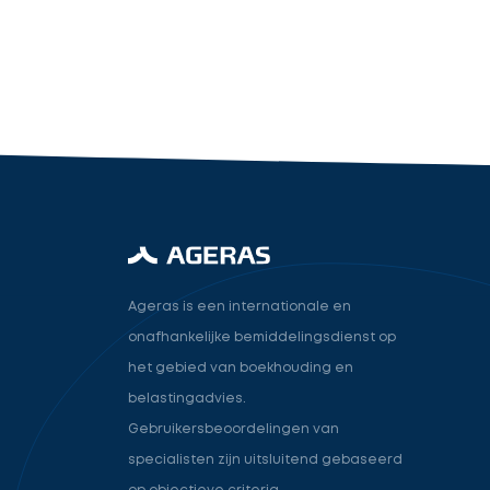
industry.attorney
Volgende
Ageras is een internationale en
onafhankelijke bemiddelingsdienst op
het gebied van boekhouding en
belastingadvies.
Gebruikersbeoordelingen van
specialisten zijn uitsluitend gebaseerd