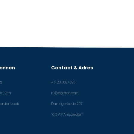
ronnen
Contact & Adres
og
+31 20 808 4395
rijven
nl@ageras.com
ordenboek
Danzigerkade 207
1013 AP Amsterdam