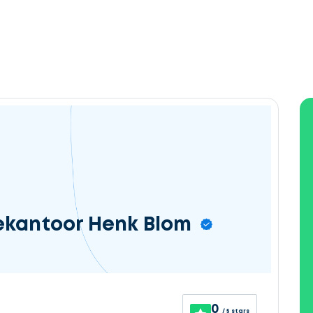
ekantoor Henk Blom
0
/ 5 stars