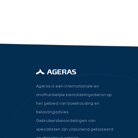
industry.attorney
Volgende
Ageras is een internationale en
onafhankelijke bemiddelingsdienst op
het gebied van boekhouding en
belastingadvies.
Gebruikersbeoordelingen van
specialisten zijn uitsluitend gebaseerd