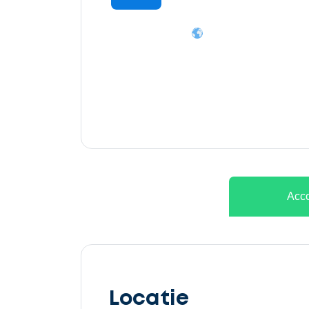
Ontvang
gratis
3
offertes
Acco
Selecteer
service
Locatie
Beschrijf