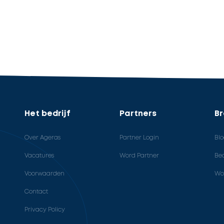
Het bedrijf
Partners
B
Over Ageras
Partner Login
Bl
Vacatures
Word Partner
Bed
Voorwaarden
Wo
Contact
Privacy Policy