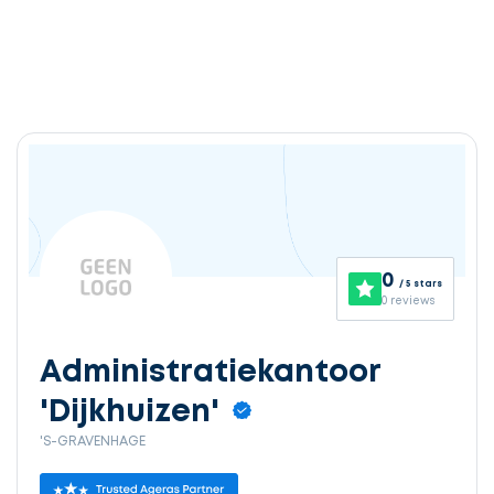
0
/ 5 stars
0 reviews
Administratiekantoor
'Dijkhuizen'
'S-GRAVENHAGE