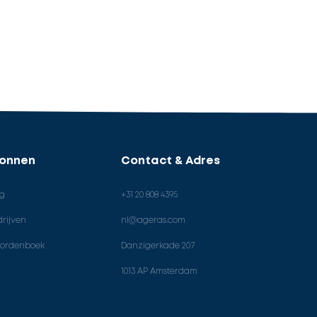
ronnen
Contact & Adres
og
+31 20 808 4395
rijven
nl@ageras.com
ordenboek
Danzigerkade 207
1013 AP Amsterdam