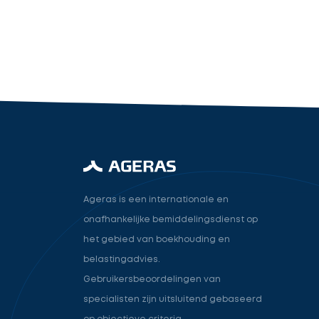
industry.attorney
Volgende
Ageras is een internationale en
onafhankelijke bemiddelingsdienst op
het gebied van boekhouding en
belastingadvies.
Gebruikersbeoordelingen van
specialisten zijn uitsluitend gebaseerd