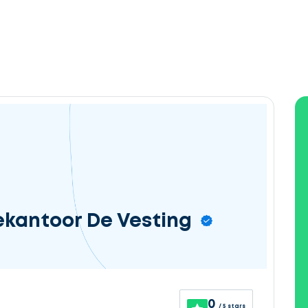
ekantoor De Vesting
0
/ 5 stars