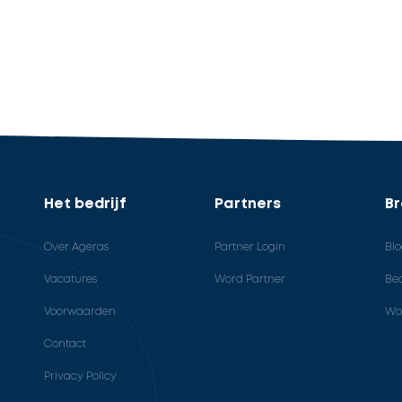
Het bedrijf
Partners
B
Over Ageras
Partner Login
Bl
Vacatures
Word Partner
Bed
Voorwaarden
Wo
Contact
Privacy Policy