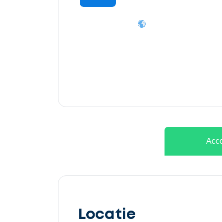
Ontvang
gratis
3
offertes
Acco
Selecteer
service
Locatie
Beschrijf