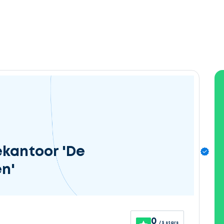
ekantoor 'De
n'
0
/ 5 stars