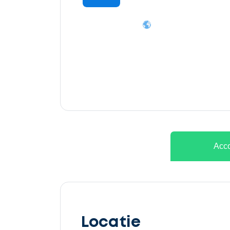
Ontvang
gratis
3
offertes
Acco
Selecteer
service
Locatie
Beschrijf