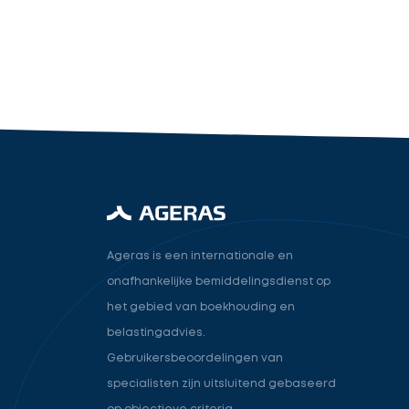
industry.attorney
Volgende
Ageras is een internationale en
onafhankelijke bemiddelingsdienst op
het gebied van boekhouding en
belastingadvies.
Gebruikersbeoordelingen van
specialisten zijn uitsluitend gebaseerd