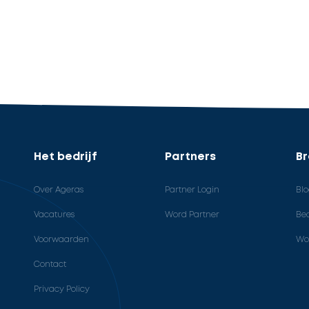
Het bedrijf
Partners
B
Over Ageras
Partner Login
Bl
Vacatures
Word Partner
Bed
Voorwaarden
Wo
Contact
Privacy Policy