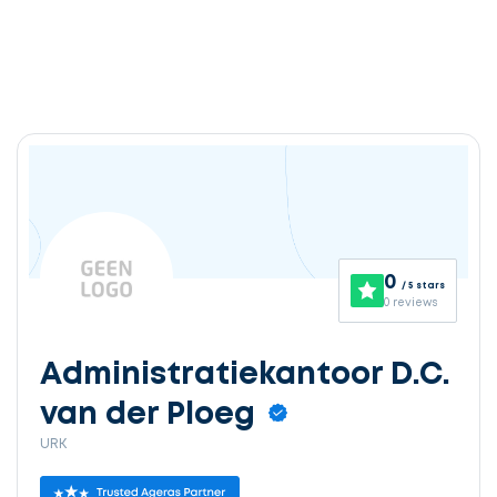
0
/ 5 stars
0 reviews
Administratiekantoor D.C.
van der Ploeg
URK