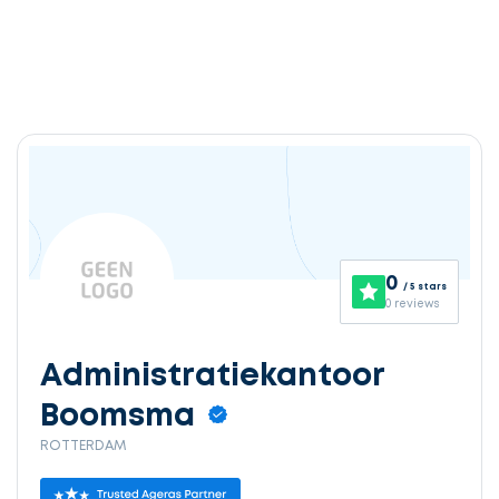
Ontvang
gratis
3
0
/ 5 stars
offertes
0 reviews
Administratiekantoor
Boomsma
Selecteer
ROTTERDAM
service