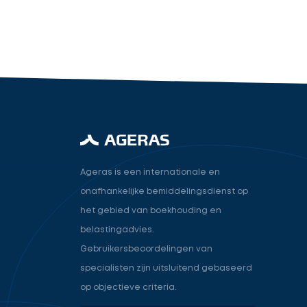
industry.attorney
Volgende
Ageras is een internationale en
onafhankelijke bemiddelingsdienst op
het gebied van boekhouding en
belastingadvies.
Gebruikersbeoordelingen van
specialisten zijn uitsluitend gebaseerd
op objectieve criteria.