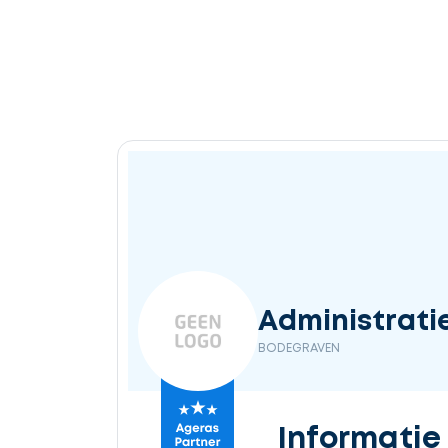
Ontvang
gratis
3
offertes
Selecteer
Administrati
service
BODEGRAVEN
Beschrijf
Informatie
uw