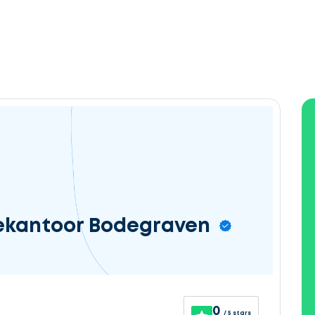
ekantoor Bodegraven
0
/ 5 stars