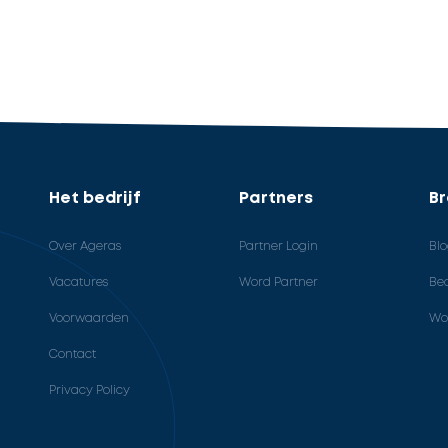
Het bedrijf
Partners
B
Over Ageras
Partner Login
Bl
Vacatures
Word Partner
Bed
Voorwaarden
Wo
Contact
Privacy Policy