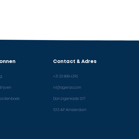
ronnen
Contact & Adres
og
+31 20 808 4395
rijven
nl@ageras.com
ordenboek
Danzigerkade 207
1013 AP Amsterdam