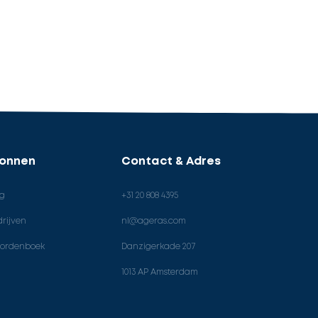
ronnen
Contact & Adres
og
+31 20 808 4395
rijven
nl@ageras.com
ordenboek
Danzigerkade 207
1013 AP Amsterdam