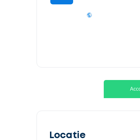
Ontvang
gratis
3
offertes
Acco
Selecteer
service
Locatie
Beschrijf