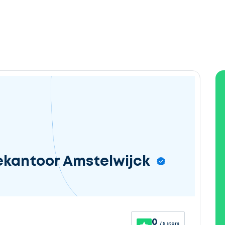
ekantoor Amstelwijck
0
/ 5 stars