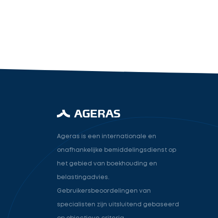
industry.attorney
Volgende
Ageras is een internationale en
onafhankelijke bemiddelingsdienst op
het gebied van boekhouding en
belastingadvies.
Gebruikersbeoordelingen van
specialisten zijn uitsluitend gebaseerd