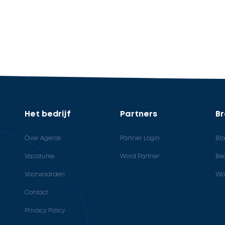
Het bedrijf
Partners
B
Over Ageras
Partner Login
Bl
Vacatures
Word Partner
Bed
Voorwaarden
Wo
Contact
Privacy Policy