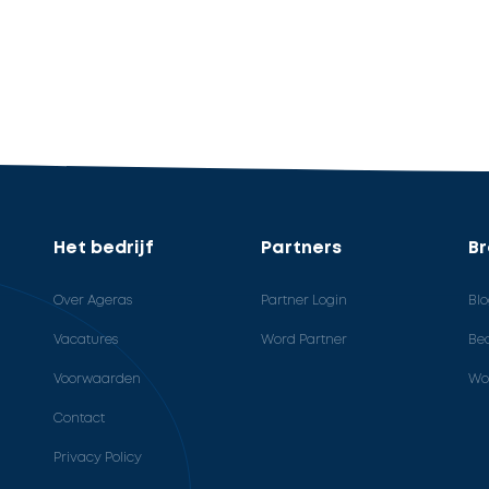
Het bedrijf
Partners
B
Over Ageras
Partner Login
Bl
Vacatures
Word Partner
Bed
Voorwaarden
Wo
Contact
Privacy Policy