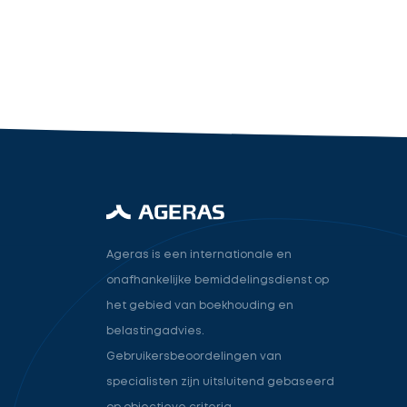
industry.attorney
Volgende
Ageras is een internationale en
onafhankelijke bemiddelingsdienst op
het gebied van boekhouding en
belastingadvies.
Gebruikersbeoordelingen van
specialisten zijn uitsluitend gebaseerd