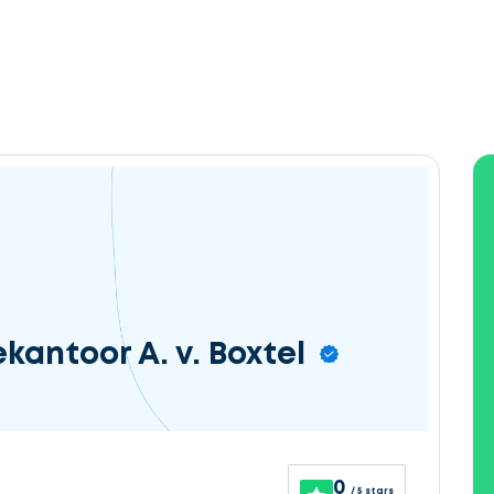
kantoor A. v. Boxtel
0
/ 5 stars