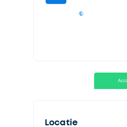
Ontvang
gratis
3
offertes
Acco
Selecteer
service
Locatie
Beschrijf