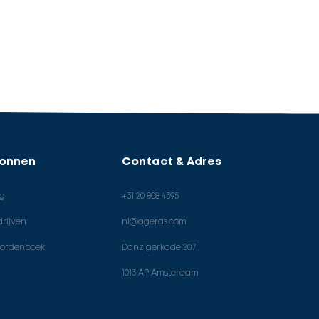
ronnen
Contact & Adres
og
+31 20 808 4395
rijven
nl@ageras.com
ordenboek
Danzigerkade 207
1013 AP Amsterdam