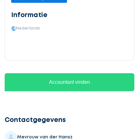
Informatie
Nederlands
Accountant vinden
Ontvang
gratis
3
Contactgegevens
offertes
Mevrouw van der Hansz