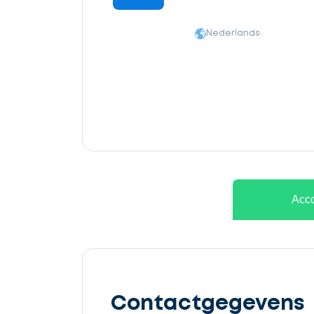
Nederlands
Ontvang
gratis
Acco
3
offertes
Contactgegevens