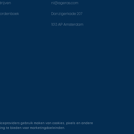
rijven
nl@ageras.com
ordenboek
Danzigerkade 207
1013 AP Amsterdam
viceproviders gebruik maken van cookies, pixels en andere
ring te bieden voor marketingdoeleinden.