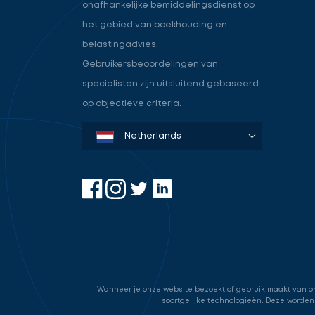
onafhankelijke bemiddelingsdienst op
het gebied van boekhouding en
belastingadvies.
Gebruikersbeoordelingen van
specialisten zijn uitsluitend gebaseerd
op objectieve criteria.
Denmark
Sweden
Norway
Netherlands
Germany
USA
Wanneer je onze website bezoekt of gebruik maakt van onz
soortgelijke technologieën. Deze worden