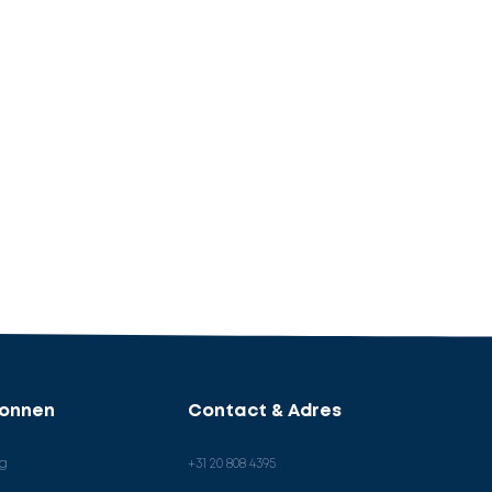
ronnen
Contact & Adres
og
+31 20 808 4395