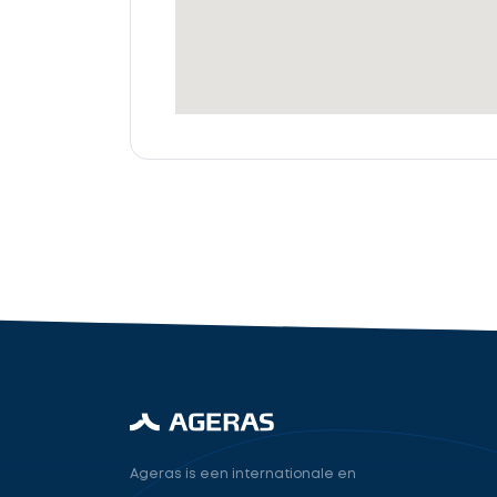
offertes
Accountant
cta_box.sub_headline
industry.attorney
Volgende
Ageras is een internationale en