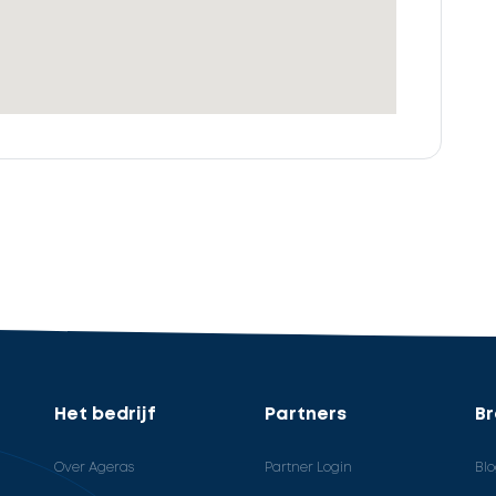
Het bedrijf
Partners
B
Over Ageras
Partner Login
Bl