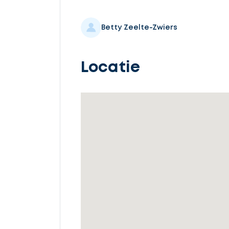
Selecteer
service
Betty Zeelte-Zwiers
Locatie
Beschrijf
uw
opdracht
Vul
gegevens
in
Ontvang
gratis
3