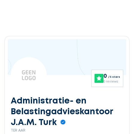
0
/ 5 stars
0 reviews
Administratie- en
Belastingadvieskantoor
J.A.M. Turk
TER AAR