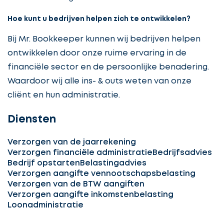
Hoe kunt u bedrijven helpen zich te ontwikkelen?
Bij Mr. Bookkeeper kunnen wij bedrijven helpen
ontwikkelen door onze ruime ervaring in de
financiële sector en de persoonlijke benadering.
Waardoor wij alle ins- & outs weten van onze
cliënt en hun administratie.
Diensten
Ontvang
Verzorgen van de jaarrekening
Verzorgen financiële administratie
Bedrijfsadvies
gratis
Bedrijf opstarten
Belastingadvies
3
Verzorgen aangifte vennootschapsbelasting
offertes
Verzorgen van de BTW aangiften
Verzorgen aangifte inkomstenbelasting
Loonadministratie