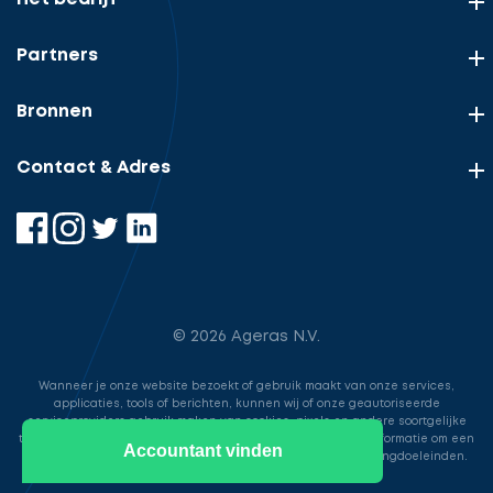
Partners
Bronnen
Contact & Adres
© 2026 Ageras N.V.
Wanneer je onze website bezoekt of gebruik maakt van onze services,
applicaties, tools of berichten, kunnen wij of onze geautoriseerde
serviceproviders gebruik maken van cookies, pixels en andere soortgelijke
technologieën. Deze worden gebruikt voor het opslaan van informatie om een
Accountant vinden
betere, snellere en veiligere ervaring te bieden voor marketingdoeleinden.