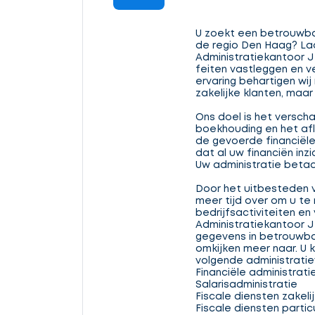
U zoekt een betrouwba
de regio Den Haag? La
Administratiekantoor J 
feiten vastleggen en v
ervaring behartigen wij
zakelijke klanten, maar
Ons doel is het verscha
boekhouding en het af
de gevoerde financiële
dat al uw financiën inzich
Uw administratie beta
Door het uitbesteden v
meer tijd over om u te
bedrijfsactiviteiten en vr
Administratiekantoor J 
gegevens in betrouwba
omkijken meer naar. U k
volgende administratie
Financiële administrati
Salarisadministratie
Fiscale diensten zakelij
Fiscale diensten particu