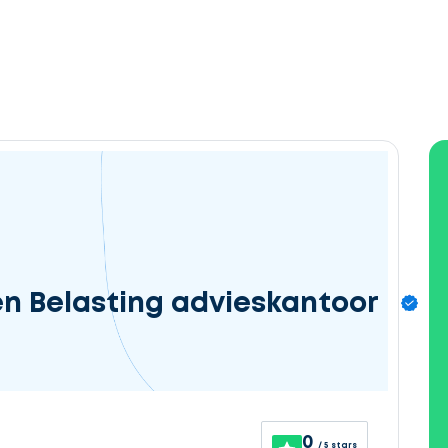
en Belasting advieskantoor
0
/ 5 stars