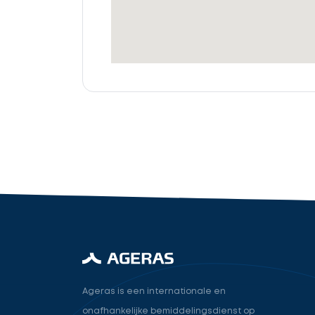
offertes
Accountant
cta_box.sub_headline
industry.attorney
Volgende
Ageras is een internationale en
onafhankelijke bemiddelingsdienst op