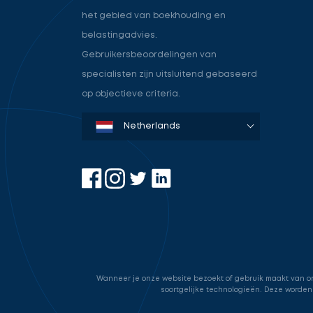
het gebied van boekhouding en
belastingadvies.
Gebruikersbeoordelingen van
specialisten zijn uitsluitend gebaseerd
op objectieve criteria.
Denmark
Sweden
Norway
Netherlands
Germany
USA
Wanneer je onze website bezoekt of gebruik maakt van onz
soortgelijke technologieën. Deze worden