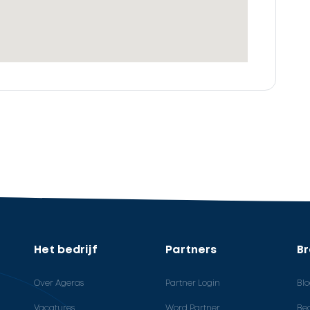
Het bedrijf
Partners
B
Over Ageras
Partner Login
Bl
Vacatures
Word Partner
Bed