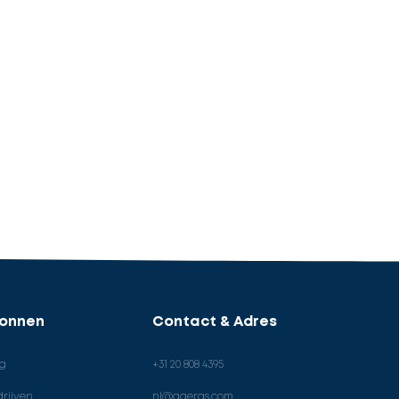
ronnen
Contact & Adres
og
+31 20 808 4395
rijven
nl@ageras.com