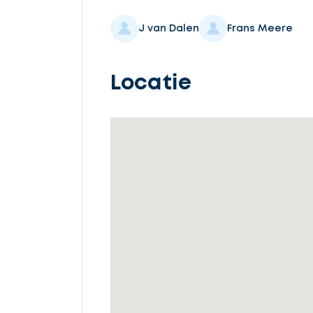
Selecteer
service
J van Dalen
Frans Meere
Locatie
Beschrijf
uw
opdracht
Vul
gegevens
in
Ontvang
gratis
3