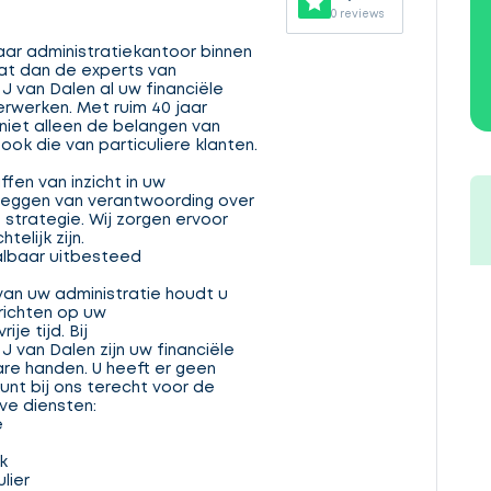
0 reviews
ar administratiekantoor binnen
at dan de experts van
J van Dalen al uw financiële
erwerken. Met ruim 40 jaar
 niet alleen de belangen van
 ook die van particuliere klanten.
ffen van inzicht in uw
leggen van verantwoording over
 strategie. Wij zorgen ervoor
telijk zijn.
albaar uitbesteed
an uw administratie houdt u
 richten op uw
ije tijd. Bij
J van Dalen zijn uw financiële
re handen. U heeft er geen
unt bij ons terecht voor de
ve diensten:
e
k
lier