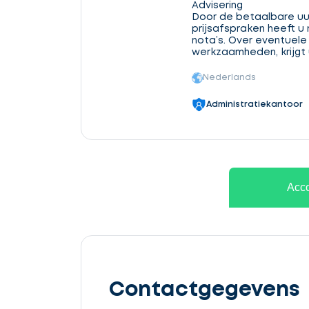
Advisering
Door de betaalbare uu
prijsafspraken heeft u
nota’s. Over eventuele
werkzaamheden, krijgt u
Nederlands
Administratiekantoor
Ontvang
gratis
Acco
3
offertes
Contactgegevens