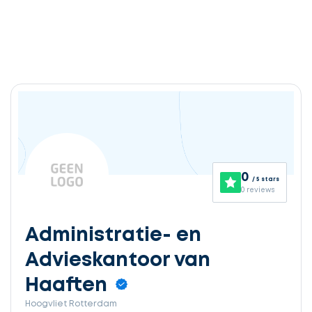
0
/ 5 stars
0 reviews
Administratie- en
Advieskantoor van
Haaften
Hoogvliet Rotterdam