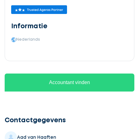
Informatie
Nederlands
Accountant vinden
Ontvang
gratis
3
Contactgegevens
offertes
Aad van Haaften