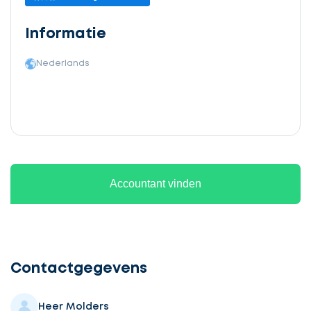
Informatie
Nederlands
Accountant vinden
Ontvang
gratis
3
Contactgegevens
offertes
Heer Molders