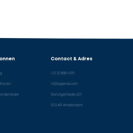
ronnen
Contact & Adres
og
+31 20 808 4395
rijven
nl@ageras.com
ordenboek
Danzigerkade 207
1013 AP Amsterdam