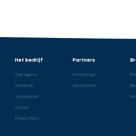
Het bedrijf
Partners
B
Over Ageras
Partner Login
Bl
Vacatures
Word Partner
Bed
Voorwaarden
Wo
Contact
Privacy Policy