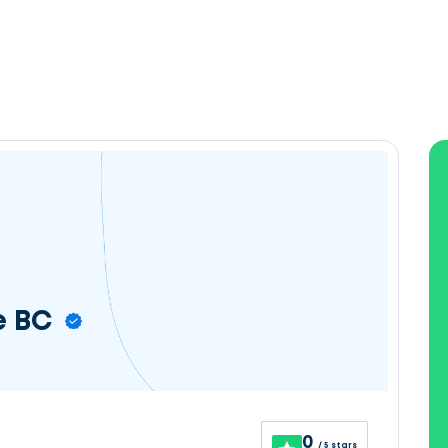
e BC
0
/ 5 stars