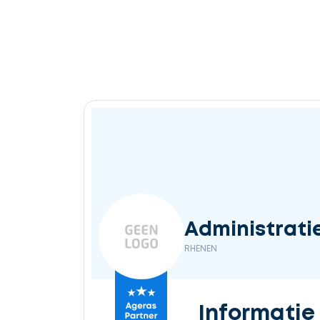
Ontvang
gratis
3
offertes
Selecteer
Administrati
service
RHENEN
Beschrijf
Informatie
uw