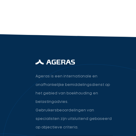
industry.attorney
Volgende
Ageras is een internationale en
onafhankelijke bemiddelingsdienst op
het gebied van boekhouding en
belastingadvies.
Gebruikersbeoordelingen van
specialisten zijn uitsluitend gebaseerd
op objectieve criteria.