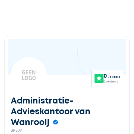
Ontvang
gratis
3
0
/ 5 stars
offertes
0 reviews
Administratie-
Advieskantoor van
Selecteer
service
Wanrooij
BREDA