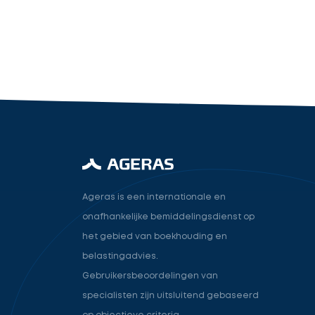
industry.attorney
Volgende
Ageras is een internationale en
onafhankelijke bemiddelingsdienst op
het gebied van boekhouding en
belastingadvies.
Gebruikersbeoordelingen van
specialisten zijn uitsluitend gebaseerd