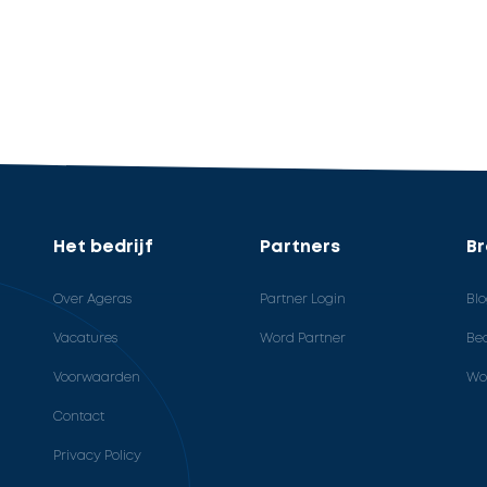
Het bedrijf
Partners
B
Over Ageras
Partner Login
Bl
Vacatures
Word Partner
Bed
Voorwaarden
Wo
Contact
Privacy Policy