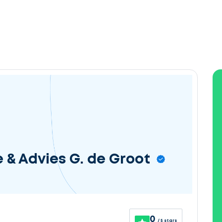
 & Advies G. de Groot
0
/ 5 stars