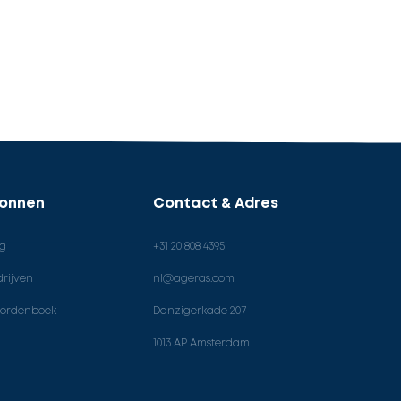
ronnen
Contact & Adres
og
+31 20 808 4395
rijven
nl@ageras.com
ordenboek
Danzigerkade 207
1013 AP Amsterdam