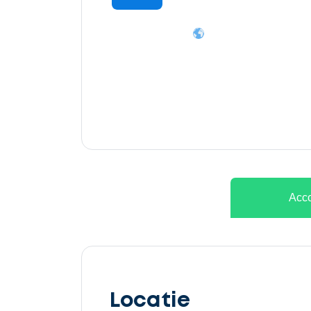
Ontvang
gratis
3
offertes
Acco
Selecteer
service
Locatie
Beschrijf