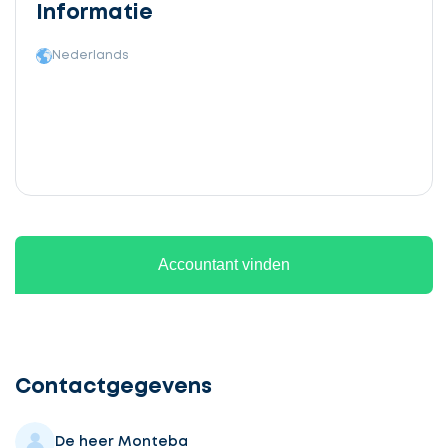
Informatie
Nederlands
Accountant vinden
Ontvang
gratis
3
Contactgegevens
offertes
De heer Monteba