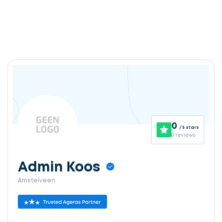
0
/ 5 stars
0 reviews
Admin Koos
Amstelveen