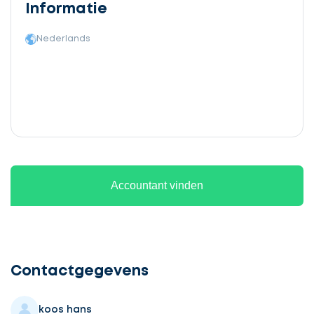
Informatie
Nederlands
Accountant vinden
Ontvang
gratis
3
Contactgegevens
offertes
koos hans