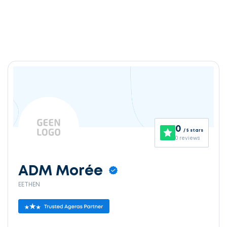
0
/ 5 stars
0 reviews
ADM Morée
EETHEN