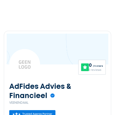
0
/ 5 stars
0 reviews
AdFides Advies &
Financieel
VEENENDAAL