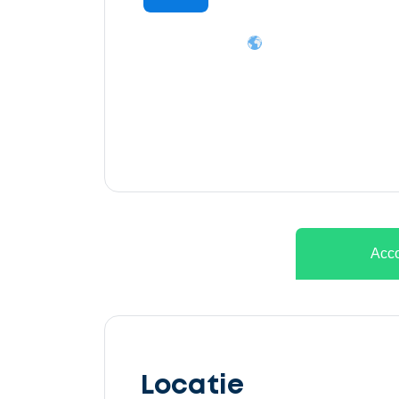
Ontvang
gratis
3
offertes
Acco
Selecteer
service
Locatie
Beschrijf