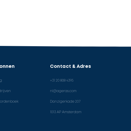
ronnen
Contact & Adres
og
+31 20 808 4395
rijven
nl@ageras.com
ordenboek
Danzigerkade 207
1013 AP Amsterdam