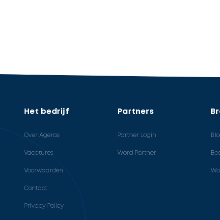
Het bedrijf
Partners
B
Over Ageras
Partner Login
Bl
Vacatures
Word Partner
Bed
Voorwaarden
Wo
Contact
Privacy Policy