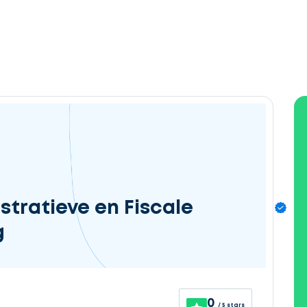
tratieve en Fiscale
g
0
/ 5 stars