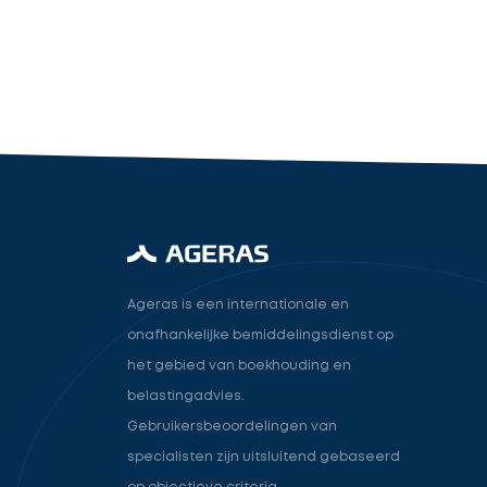
industry.attorney
Volgende
Ageras is een internationale en
onafhankelijke bemiddelingsdienst op
het gebied van boekhouding en
belastingadvies.
Gebruikersbeoordelingen van
specialisten zijn uitsluitend gebaseerd