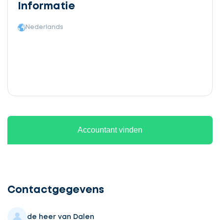
Informatie
Nederlands
Accountant vinden
Ontvang
gratis
3
Contactgegevens
offertes
de heer van Dalen