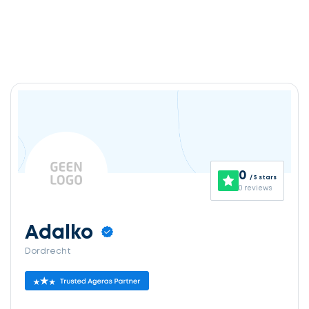
0
/ 5 stars
0 reviews
Adalko
Dordrecht