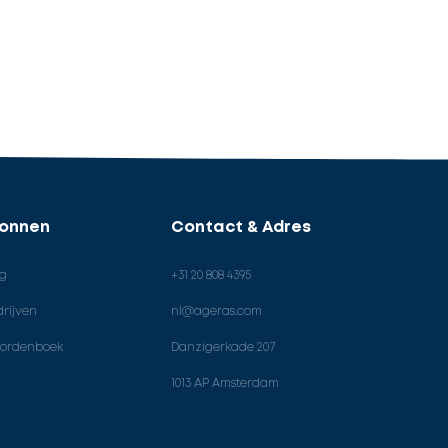
ronnen
Contact & Adres
og
+31 20 808 4395
rijven
nl@ageras.com
ordenboek
Danzigerkade 207
1013 AP Amsterdam