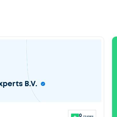
perts B.V.
0
/ 5 stars