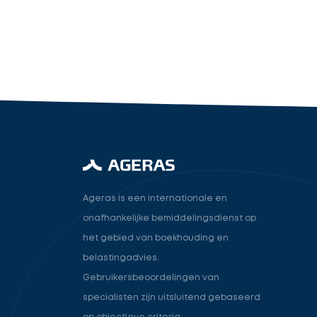
industry.attorney
Volgende
Ageras is een internationale en
onafhankelijke bemiddelingsdienst op
het gebied van boekhouding en
belastingadvies.
Gebruikersbeoordelingen van
specialisten zijn uitsluitend gebaseerd