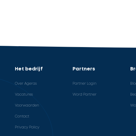
Het bedrijf
Partners
B
Over Ageras
Partner Login
Bl
Vacatures
Word Partner
Bed
Voorwaarden
Wo
Contact
Privacy Policy