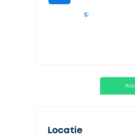
Ontvang
gratis
3
offertes
Acco
Selecteer
service
Locatie
Beschrijf