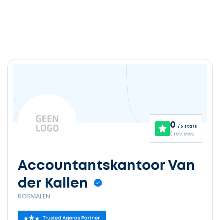
Ontvang
gratis
3
0
/ 5 stars
offertes
0 reviews
Accountantskantoor Van
der Kallen
Selecteer
ROSMALEN
service