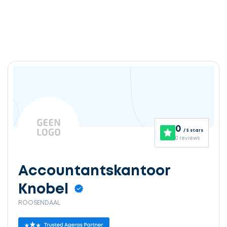
0
/ 5 stars
0 reviews
Accountantskantoor
Knobel
ROOSENDAAL