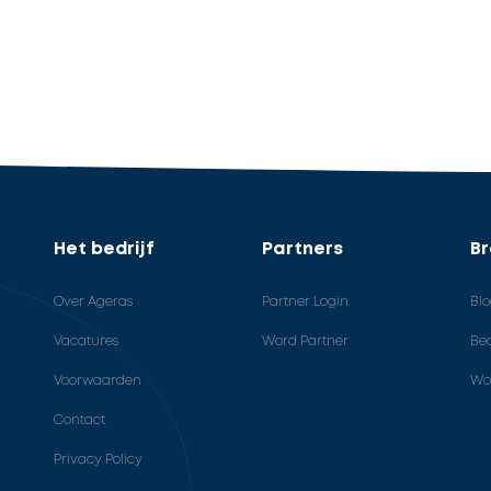
Het bedrijf
Partners
B
Over Ageras
Partner Login
Bl
Vacatures
Word Partner
Bed
Voorwaarden
Wo
Contact
Privacy Policy