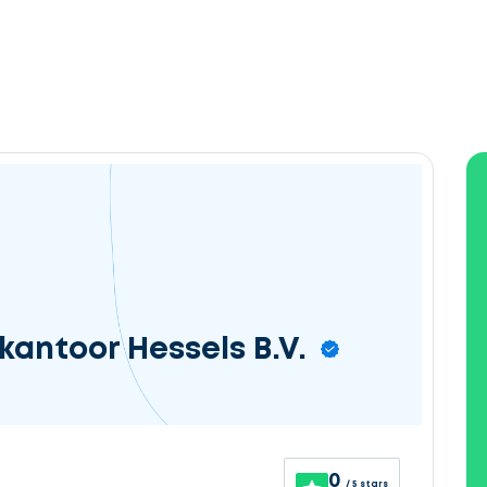
antoor Hessels B.V.
0
/ 5 stars