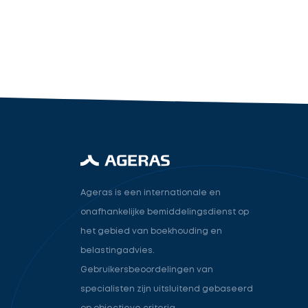
industry.attorney
Volgende
Ageras is een internationale en
onafhankelijke bemiddelingsdienst op
het gebied van boekhouding en
belastingadvies.
Gebruikersbeoordelingen van
specialisten zijn uitsluitend gebaseerd