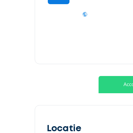
Ontvang
gratis
3
offertes
Acco
Selecteer
service
Locatie
Beschrijf