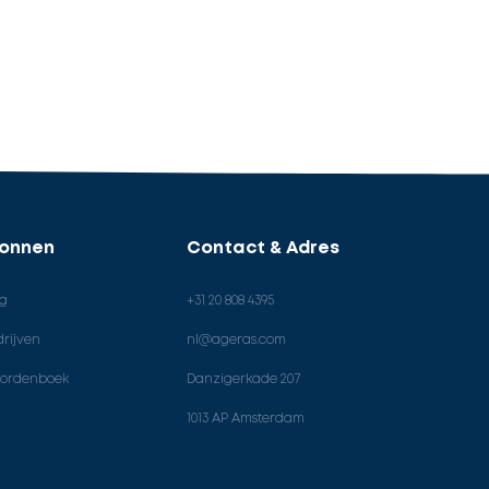
ronnen
Contact & Adres
og
+31 20 808 4395
rijven
nl@ageras.com
ordenboek
Danzigerkade 207
1013 AP Amsterdam