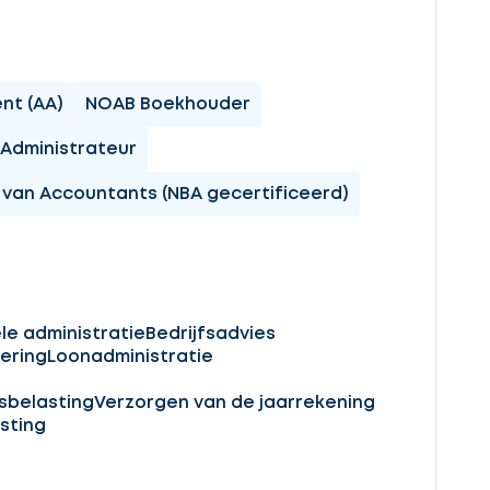
nt (AA)
NOAB Boekhouder
Administrateur
van Accountants (NBA gecertificeerd)
le administratie
Bedrijfsadvies
ering
Loonadministratie
sbelasting
Verzorgen van de jaarrekening
sting