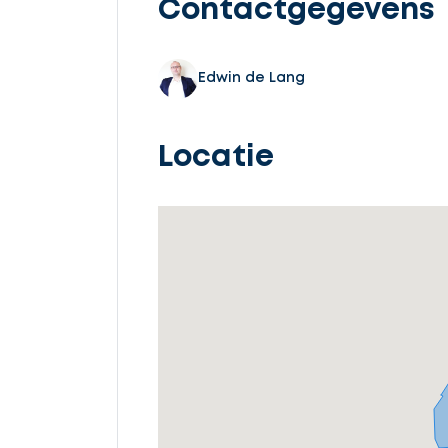
Contactgegevens
Edwin de Lang
Locatie
Ontvang
gratis
3
offertes