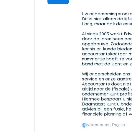
Uw onderneming = onz
Dit is niet alleen de li
Lang, maar ook de esse
Al sinds 2003 werkt Edw
door de jaren heen een
opgebouwd. Zodoende 
kennis en kunde bieden
accountantskantoor, m
nummertje hoeft te voel
band met de klant en z
Wij onderscheiden ons
service en onze aantre
Accountants doet niet 
altijd naar de (fiscale
ondernemer kunt profit
Hiermee bespaart u niet
Daarnaast kunt u onder
advies bij een fusie, h
financiële planning of 
Nederlands , English