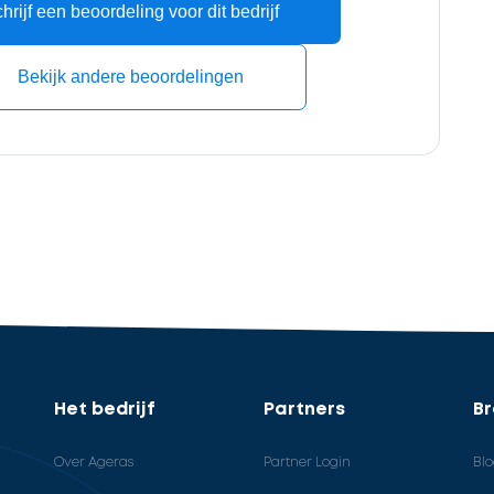
hrijf een beoordeling voor dit bedrijf
Bekijk andere beoordelingen
Het bedrijf
Partners
B
Over Ageras
Partner Login
Bl