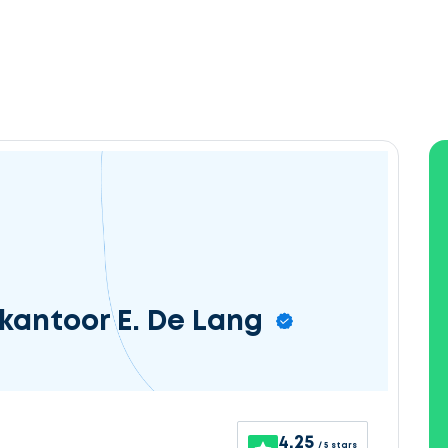
antoor E. De Lang
4.25
/ 5 stars