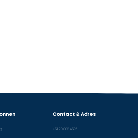
ronnen
Contact & Adres
og
+31 20 808 4395