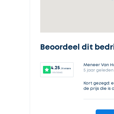
Selecteer
service
Beschrijf
uw
Beoordeel dit bedri
opdracht
Meneer Van Hu
4.25
/ 5 stars
5 jaar geleden
Vul
1 reviews
gegevens
in
Kort gezegd: 
de prijs die i
Ontvang
gratis
3