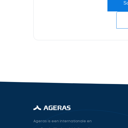
Sc
offertes
Accountant
cta_box.sub_headline
industry.attorney
Volgende
Ageras is een internationale en