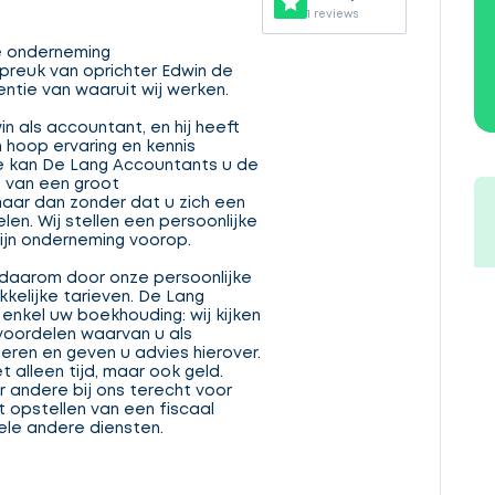
1 reviews
e onderneming
jfspreuk van oprichter Edwin de
ntie van waaruit wij werken.
in als accountant, en hij heeft
 hoop ervaring en kennis
kan De Lang Accountants u de
 van een groot
aar dan zonder dat u zich een
en. Wij stellen een persoonlijke
ijn onderneming voorop.
 daarom door onze persoonlijke
kkelijke tarieven. De Lang
enkel uw boekhouding: wij kijken
) voordelen waarvan u als
eren en geven u advies hierover.
 alleen tijd, maar ook geld.
 andere bij ons terecht voor
et opstellen van een fiscaal
vele andere diensten.