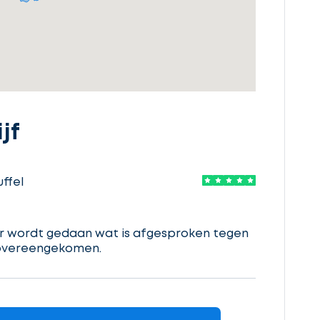
jf
ffel
er wordt gedaan wat is afgesproken tegen
s overeengekomen.