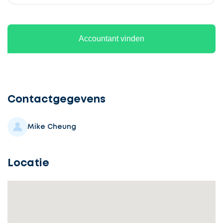
Accountant vinden
Ontvang
gratis
3
Contactgegevens
offertes
Mike Cheung
Locatie
Selecteer
service
Beschrijf