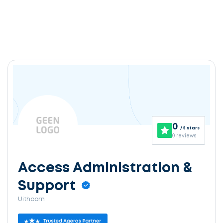
0
/ 5 stars
0 reviews
Access Administration &
Support
Uithoorn