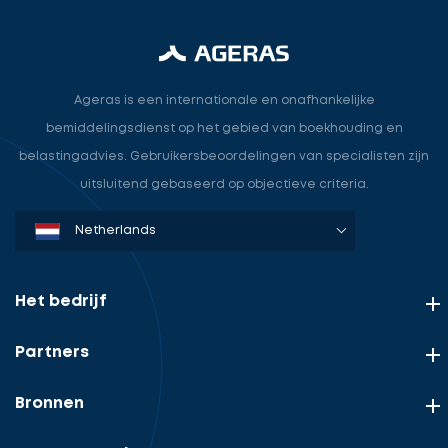
Ageras is een internationale en onafhankelijke
bemiddelingsdienst op het gebied van boekhouding en
belastingadvies. Gebruikersbeoordelingen van specialisten zijn
uitsluitend gebaseerd op objectieve criteria.
Denmark
Sweden
Norway
Netherlands
Germany
USA
Het bedrijf
Partners
Bronnen