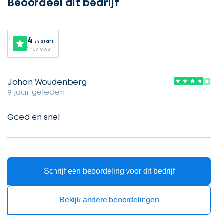
Beoordeel dit bedrijf
Selecteer
service
4
/ 5 stars
1 reviews
Beschrijf
Ontvang
uw
Johan Woudenberg
opdracht
9 jaar geleden
gratis
3
Goed en snel
offertes
Vul
gegevens
in
cta_box.sub_headline
Schrijf een beoordeling voor dit bedrijf
Bekijk andere beoordelingen
Accountant
accountant