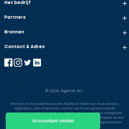
Het bedrijf
Partners
Bronnen
Contact & Adres
© 2026 Ageras N.V.
Wanneer je onze website bezoekt of gebruik maakt van onze services,
applicaties, tools of berichten, kunnen wij of onze geautoriseerde
serviceproviders gebruik maken van cookies, pixels en andere soortgelijke
technologieën. Deze worden gebruikt voor het opslaan van informatie om een
Accountant vinden
betere, snellere en veiligere ervaring te bieden voor marketingdoeleinden.