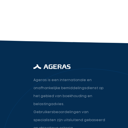
industry.attorney
Volgende
Ageras is een internationale en
onafhankelijke bemiddelingsdienst op
het gebied van boekhouding en
belastingadvies.
Gebruikersbeoordelingen van
specialisten zijn uitsluitend gebaseerd