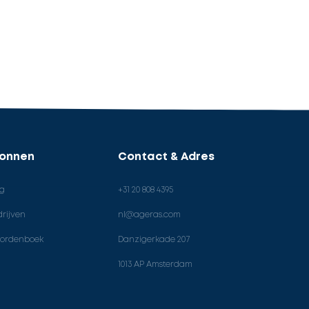
ronnen
Contact & Adres
og
+31 20 808 4395
rijven
nl@ageras.com
ordenboek
Danzigerkade 207
1013 AP Amsterdam