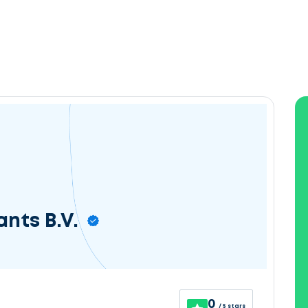
nts B.V.
0
/ 5 stars