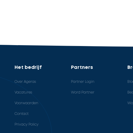
Het bedrijf
Partners
B
Over Ageras
Partner Login
Bl
Vacatures
Word Partner
Bed
Voorwaarden
Wo
Contact
Privacy Policy