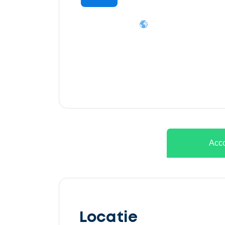
Ontvang
gratis
3
offertes
Acco
Selecteer
service
Locatie
Beschrijf