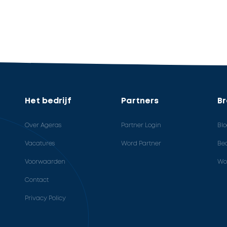
Het bedrijf
Partners
B
Over Ageras
Partner Login
Bl
Vacatures
Word Partner
Bed
Voorwaarden
Wo
Contact
Privacy Policy