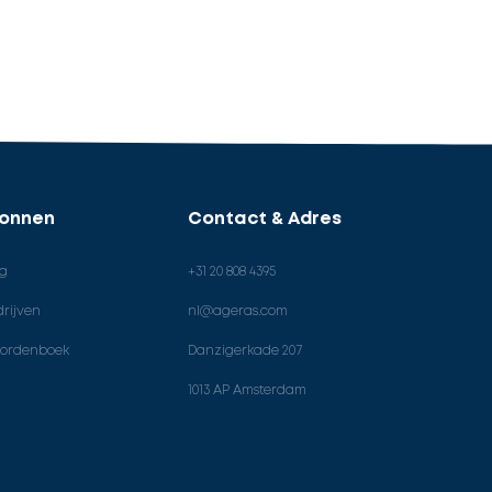
ronnen
Contact & Adres
og
+31 20 808 4395
rijven
nl@ageras.com
ordenboek
Danzigerkade 207
1013 AP Amsterdam