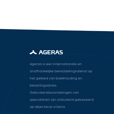
industry.attorney
Volgende
Ageras is een internationale en
onafhankelijke bemiddelingsdienst op
het gebied van boekhouding en
belastingadvies.
Gebruikersbeoordelingen van
specialisten zijn uitsluitend gebaseerd
op objectieve criteria.