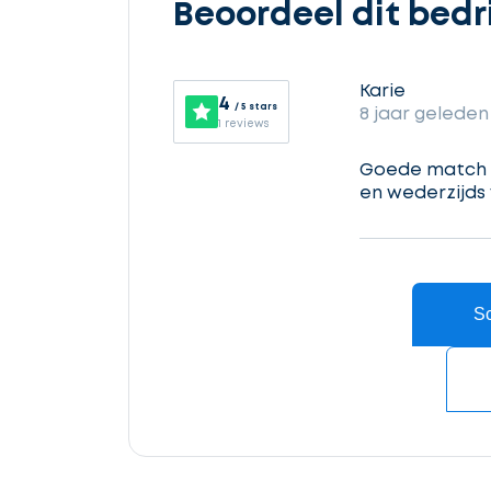
Beoordeel dit bedri
opdracht
Karie
4
/ 5 stars
8 jaar geleden
Vul
1 reviews
gegevens
in
Goede match o
en wederzijds
Ontvang
gratis
3
Sc
offertes
Accountant
cta_box.sub_headline