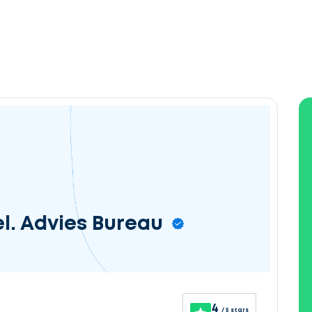
el. Advies Bureau
4
/ 5 stars