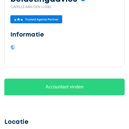
CAPELLE AAN DEN IJSSEL
Informatie
Ontvang
gratis
3
Accountant vinden
offertes
Locatie
Selecteer
service