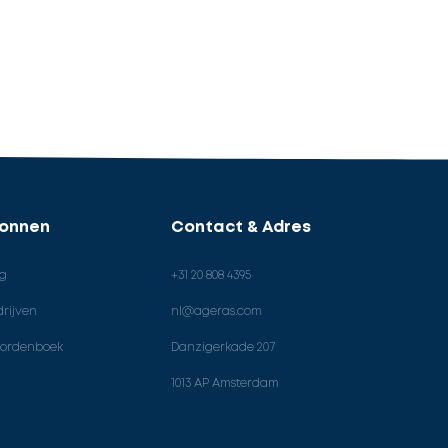
ronnen
Contact & Adres
og
+31 20 808 4395
rijven
nl@ageras.com
ordenboek
Danzigerkade 207
1013 AP Amsterdam