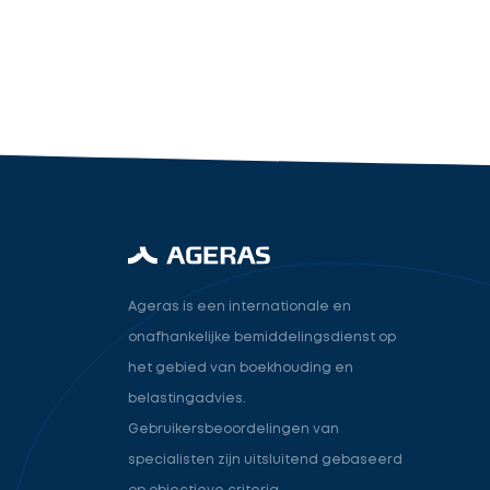
industry.attorney
Volgende
Ageras is een internationale en
onafhankelijke bemiddelingsdienst op
het gebied van boekhouding en
belastingadvies.
Gebruikersbeoordelingen van
specialisten zijn uitsluitend gebaseerd