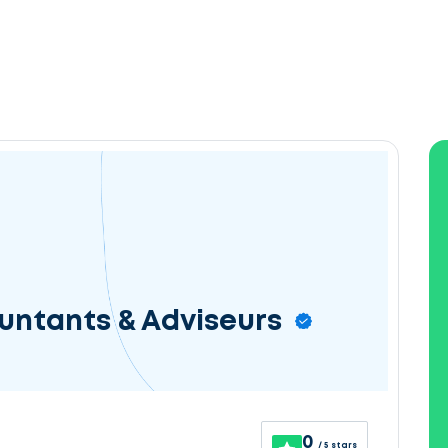
ntants & Adviseurs
0
/ 5 stars