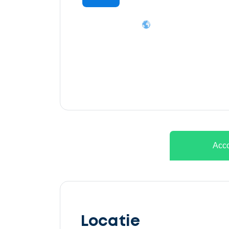
Ontvang
gratis
3
offertes
Acco
Selecteer
service
Locatie
Beschrijf