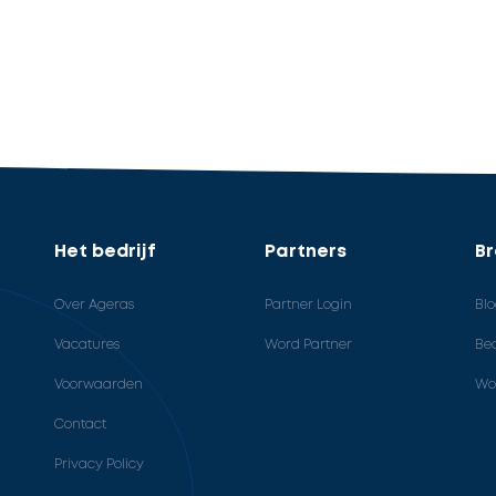
Het bedrijf
Partners
B
Over Ageras
Partner Login
Bl
Vacatures
Word Partner
Bed
Voorwaarden
Wo
Contact
Privacy Policy