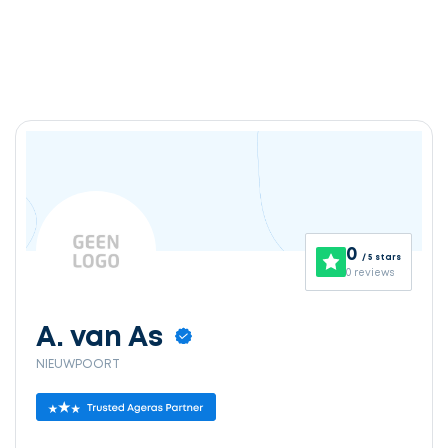
0
/ 5 stars
0 reviews
A. van As
NIEUWPOORT