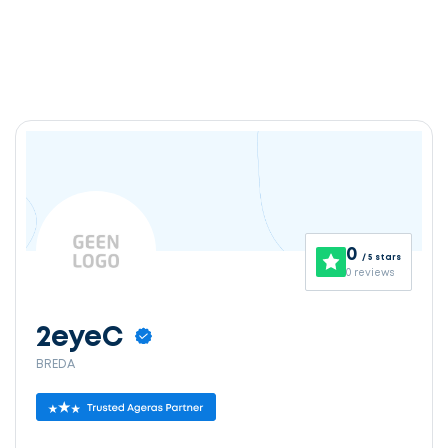
0
/ 5 stars
0 reviews
2eyeC
BREDA