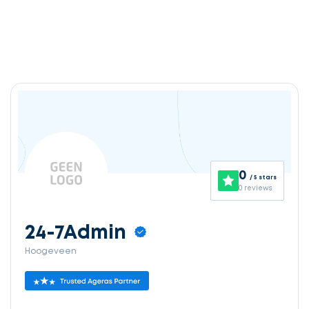
0
/ 5 stars
0 reviews
24-7Admin
Hoogeveen