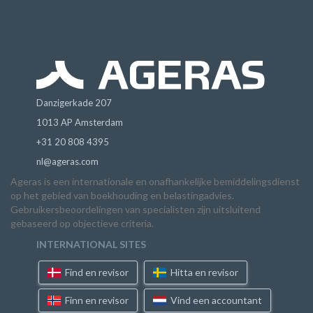
Danzigerkade 207
1013 AP Amsterdam
+31 20 808 4395
nl@ageras.com
Ageras is een internationale en onafhankelijke bemiddelingsdienst
op het gebied van boekhouding en belastingadvies.
Gebruikersbeoordelingen van specialisten zijn uitsluitend
gebaseerd op objectieve criteria.
INTERNATIONAL SITES
Find en revisor
Hitta en revisor
Finn en revisor
Vind een accountant