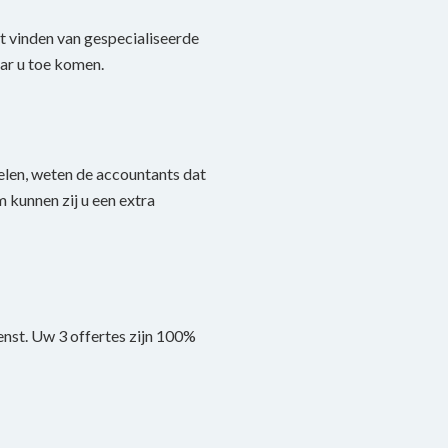
et vinden van gespecialiseerde
ar u toe komen.
elen, weten de accountants dat
 kunnen zij u een extra
enst. Uw 3 offertes zijn 100%