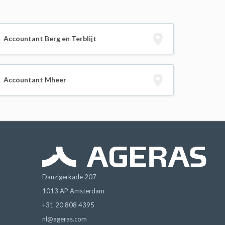
Accountant Berg en Terblijt
Accountant Mheer
Danzigerkade 207
1013 AP Amsterdam
+31 20 808 4395
nl@ageras.com