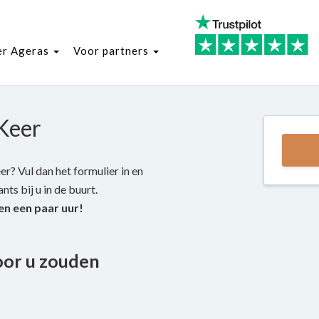
er Ageras
Voor partners
 Keer
r? Vul dan het formulier in en
ts bij u in de buurt.
en een paar uur!
oor u zouden