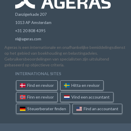
Danzigerkade 207
1013 AP Amsterdam
+31 20 808 4395
nl@ageras.com
Ageras is een internationale en onafhankelijke bemiddelingsdienst
op het gebied van boekhouding en belastingadvies.
Gebruikersbeoordelingen van specialisten zijn uitsluitend
gebaseerd op objectieve criteria.
INTERNATIONAL SITES
Find en revisor
Hitta en revisor
Finn en revisor
Vind een accountant
Steuerberater finden
Find an accountant