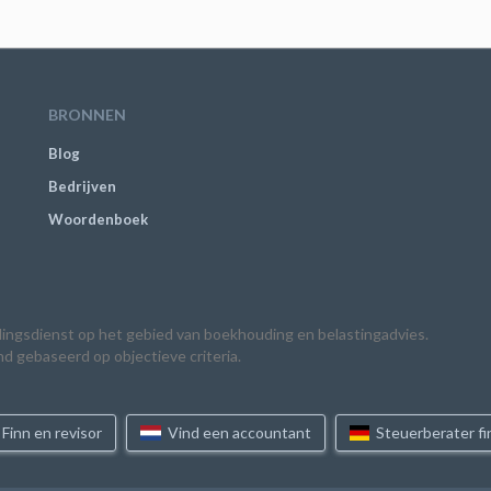
BRONNEN
Blog
Bedrijven
Woordenboek
elingsdienst op het gebied van boekhouding en belastingadvies.
nd gebaseerd op objectieve criteria.
Finn en revisor
Vind een accountant
Steuerberater f