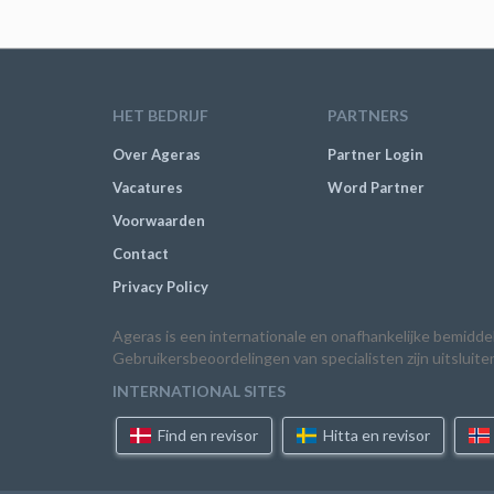
HET BEDRIJF
PARTNERS
Over Ageras
Partner Login
Vacatures
Word Partner
Voorwaarden
Contact
Privacy Policy
Ageras is een internationale en onafhankelijke bemidd
Gebruikersbeoordelingen van specialisten zijn uitsluite
INTERNATIONAL SITES
Find en revisor
Hitta en revisor