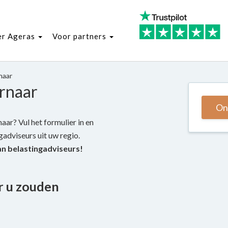
er Ageras
Voor partners
naar
ornaar
Ont
aar? Vul het formulier in en
gadviseurs uit uw regio.
an belastingadviseurs!
r u zouden