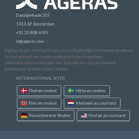
Danzigerkade 207
1013 AP Amsterdam
+31 20 808 4395
nl@ageras.com
Ageras is een internationale en onafhankelijke bemiddelingsdienst
op het gebied van boekhouding en belastingadvies.
Gebruikersbeoordelingen van specialisten zijn uitsluitend
gebaseerd op objectieve criteria.
INTERNATIONAL SITES
Find en revisor
Hitta en revisor
Finn en revisor
Vind een accountant
Steuerberater finden
Find an accountant