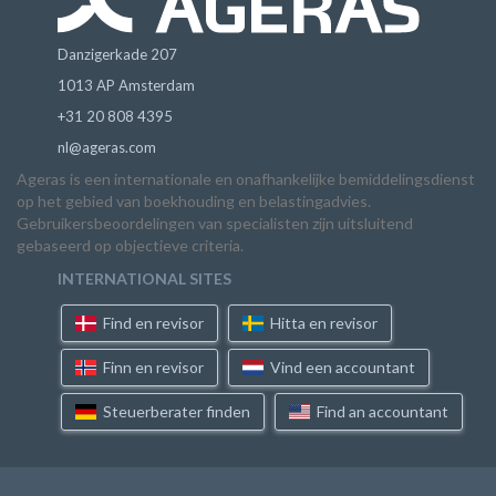
Danzigerkade 207
1013 AP Amsterdam
+31 20 808 4395
nl@ageras.com
Ageras is een internationale en onafhankelijke bemiddelingsdienst
op het gebied van boekhouding en belastingadvies.
Gebruikersbeoordelingen van specialisten zijn uitsluitend
gebaseerd op objectieve criteria.
INTERNATIONAL SITES
Find en revisor
Hitta en revisor
Finn en revisor
Vind een accountant
Steuerberater finden
Find an accountant