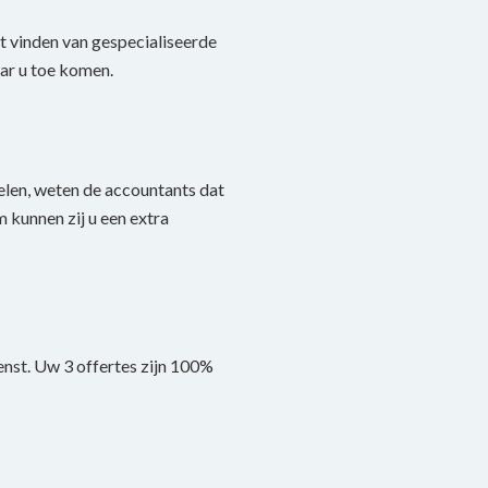
et vinden van gespecialiseerde
ar u toe komen.
elen, weten de accountants dat
 kunnen zij u een extra
enst. Uw 3 offertes zijn 100%