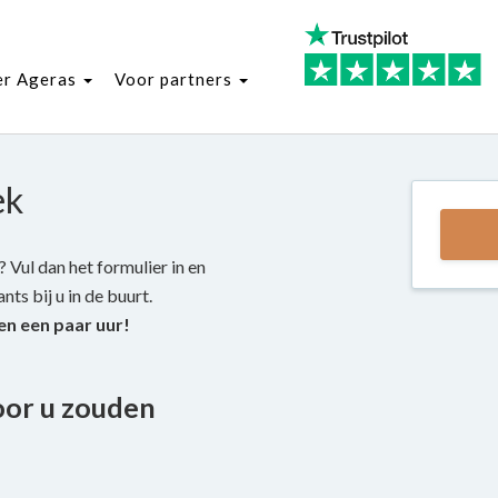
er Ageras
Voor partners
ek
 Vul dan het formulier in en
ts bij u in de buurt.
en een paar uur!
oor u zouden