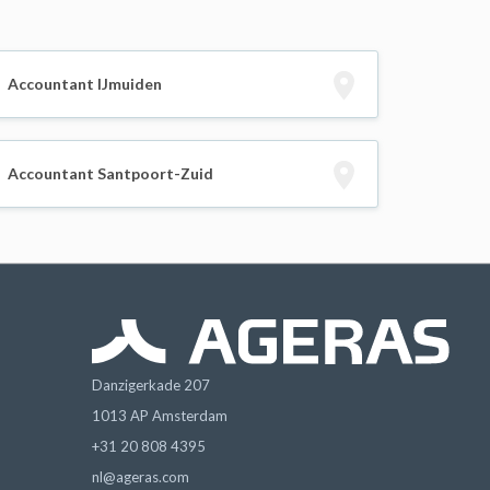
Accountant IJmuiden
Accountant Santpoort-Zuid
Danzigerkade 207
1013 AP Amsterdam
+31 20 808 4395
nl@ageras.com